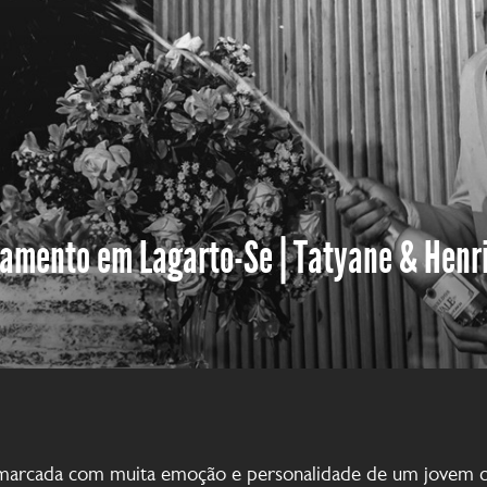
amento em Lagarto-Se | Tatyane & Henr
arcada com muita emoção e personalidade de um jovem ca