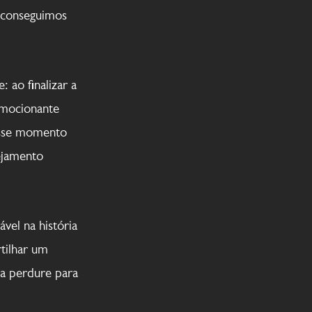
o conseguimos
 ao finalizar a
emocionante
esse momento
ejamento
vel na história
tilhar um
ia perdure para