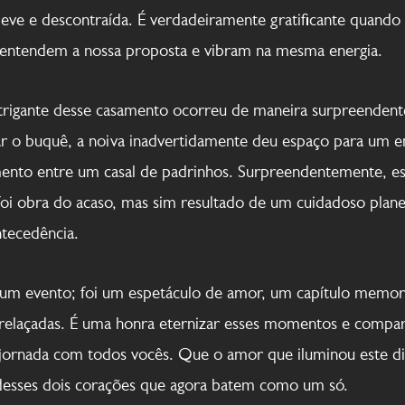
leve e descontraída. É verdadeiramente gratificante quand
e entendem a nossa proposta e vibram na mesma energia.
rigante desse casamento ocorreu de maneira surpreendente:
çar o buquê, a noiva inadvertidamente deu espaço para um 
ento entre um casal de padrinhos. Surpreendentemente, 
foi obra do acaso, mas sim resultado de um cuidadoso plan
ntecedência.
um evento; foi um espetáculo de amor, um capítulo memorá
trelaçadas. É uma honra eternizar esses momentos e compar
 jornada com todos vocês. Que o amor que iluminou este d
desses dois corações que agora batem como um só.