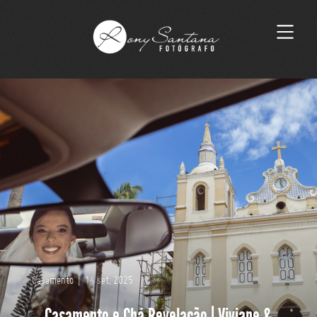
Casamento
|
14 set, 2025
Casamento e Chá Revelação | Viviane &