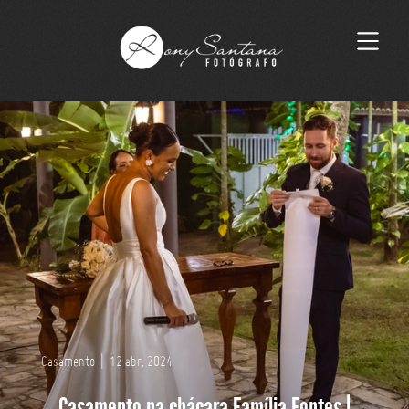
Casamento
|
12 abr, 2024
Casamento na chácara Família Fontes |