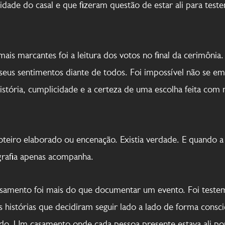
cidade do casal e que fizeram questão de estar ali para tes
is marcantes foi a leitura dos votos no final da cerimônia.
eus sentimentos diante de todos. Foi impossível não se e
história, cumplicidade e a certeza de uma escolha feita com
 roteiro elaborado ou encenação. Existia verdade. E quando a
grafia apenas acompanha.
casamento foi mais do que documentar um evento. Foi test
 histórias que decidiram seguir lado a lado de forma consci
cado. Um casamento onde cada pessoa presente estava ali p