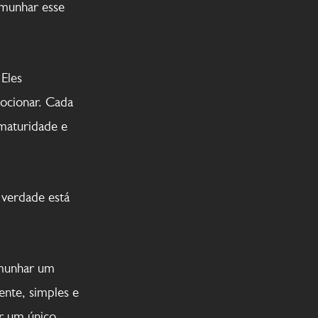
temunhar esse
 Eles
mocionar. Cada
 maturidade e
 verdade está
emunhar um
ente, simples e
or um único