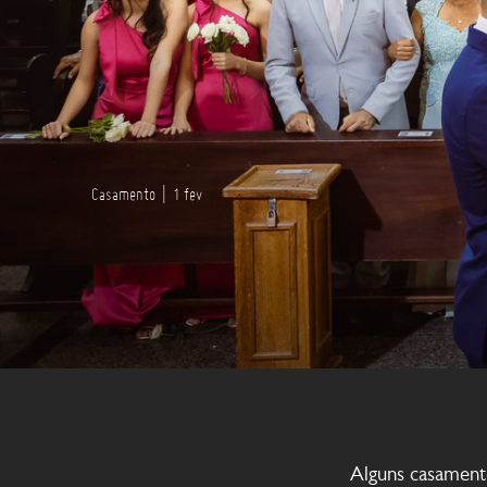
Casamento
|
1 fev
Alguns casament