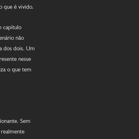
 que é vivido.
 capítulo
cenário não
ria dos dois. Um
presente nesse
riza o que tem
ionante. Sem
 realmente