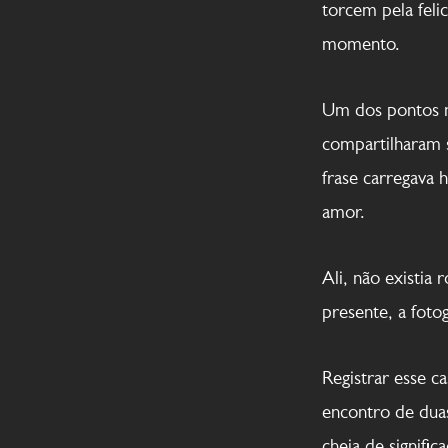
torcem pela feli
momento.
Um dos pontos ma
compartilharam s
frase carregava 
amor.
Ali, não existia
presente, a foto
Registrar esse 
encontro de duas
cheia de signifi