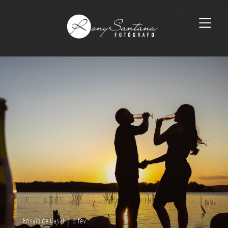
Ensaio de Casal
|
5 fev